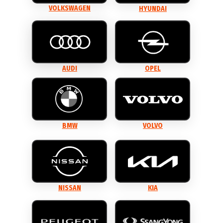
VOLKSWAGEN
HYUNDAI
AUDI
OPEL
BMW
VOLVO
NISSAN
KIA