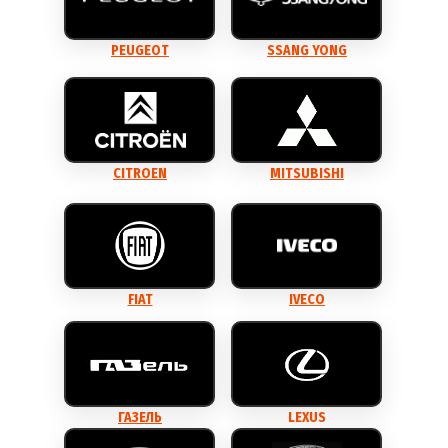
PEUGEOT
SSANG YONG
CITROEN
MITSUBISHI
FIAT
IVECO
ГАЗЕЛЬ
LEXUS