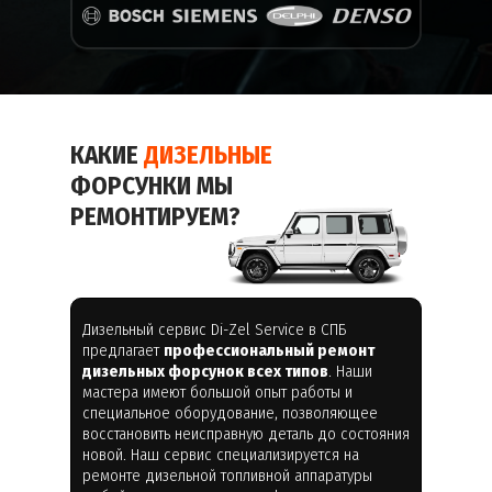
КАКИЕ
ДИЗЕЛЬНЫЕ
ФОРСУНКИ МЫ
РЕМОНТИРУЕМ?
Дизельный сервис Di-Zel Service в СПБ
предлагает
профессиональный ремонт
дизельных форсунок всех типов
. Наши
мастера имеют большой опыт работы и
специальное оборудование, позволяющее
восстановить неисправную деталь до состояния
новой. Наш сервис специализируется на
ремонте дизельной топливной аппаратуры