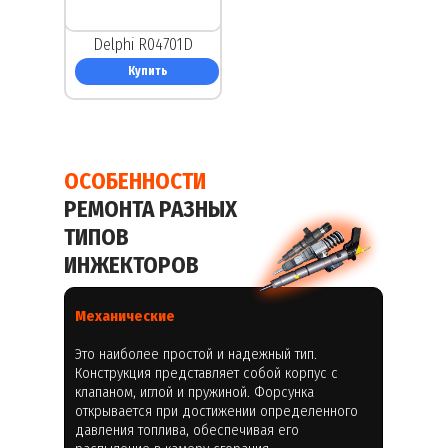
Delphi R04701D
Купить
ОСОБЕННОСТИ
РЕМОНТА РАЗНЫХ
ТИПОВ
ИНЖЕКТОРОВ
Механические
Это наиболее простой и надежный тип.
Конструкция представляет собой корпус с
клапаном, иглой и пружиной. Форсунка
открывается при достижении определенного
давления топлива, обеспечивая его