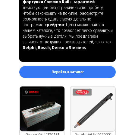
форсунки Common Rail
с
гарантией
,
действующей без ограничений по пробегу.
Чтобы сэкономить на покупке, рассмотрите
возможность сдать старую деталь по
программе
трейд-ин
. Цены можно найти в
нашем каталоге, что позволяет легко сравнить и
выбрать нужные детали. Мы предлагаем
запчасти от ведущих производителей, таких как
Delphi, Bosch, Denso и Siemens
.
Перейти в каталог