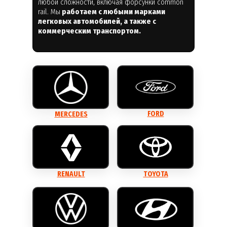
любой сложности, включая форсунки common
rail. Мы
работаем с любыми марками
легковых
автомобилей, а также с
коммерческим
транспортом.
FORD
MERCEDES
RENAULT
TOYOTA