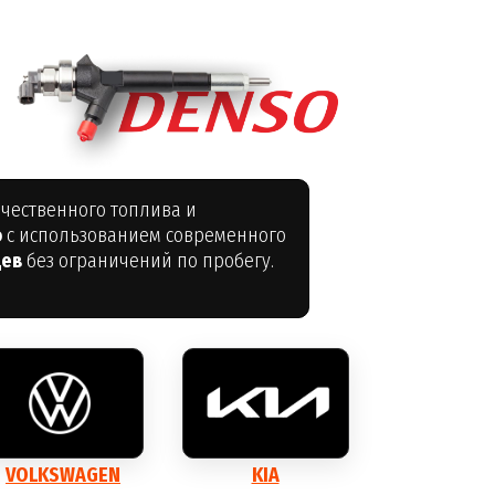
чественного топлива и
o
с использованием современного
цев
без ограничений по пробегу.
VOLKSWAGEN
KIA