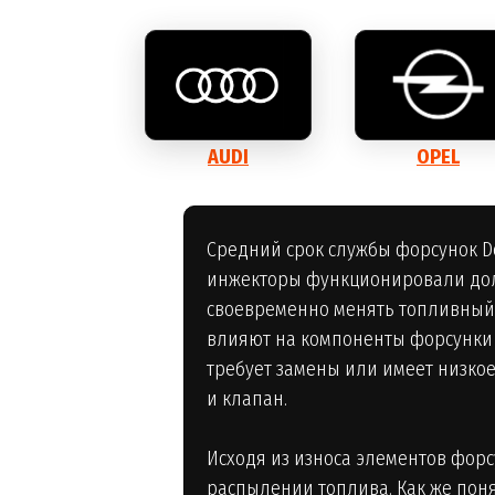
AUDI
OPEL
Средний срок службы форсунок D
инжекторы функционировали дол
своевременно менять топливный 
влияют на компоненты форсунки Д
требует замены или имеет низкое
и клапан.
Исходя из износа элементов форс
распылении топлива. Как же поня