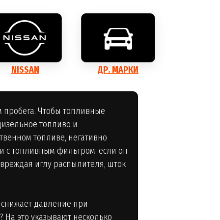
NISSAN
ДР. МАРКИ
м пробега. Чтобы топливные
дизельное топливо и
твенном топливе, негативно
 и с топливным фильтром: если он
повреждая иглу распылителя, шток
о снижает давление при
? На это указывают несколько