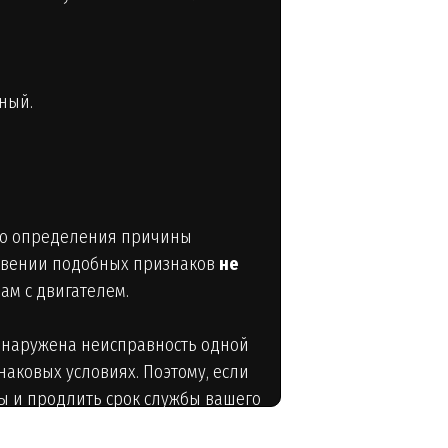
ный.
ого определения причины
овении подобных признаков
не
мам с двигателем.
обнаружена неисправность одной
наковых условиях. Поэтому, если
ы и продлить срок службы вашего