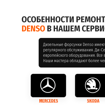
ОСОБЕННОСТИ РЕМОН
DENSO
В НАШЕМ СЕРВИ
Дизельные форсунки Denso имеют
регулярного обслуживания. Ди-С
европейского оборудования. Все
Наши мастера обладают более че
MERCEDES
SKODA