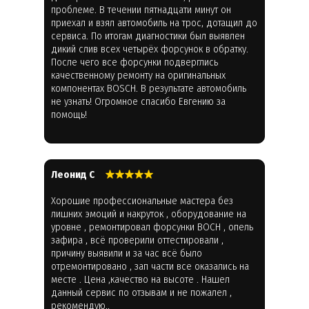
проблеме. В течении пятнадцати минут он
приехал и взял автомобиль на трос, дотащил до
сервиса. По итогам диагностики был выявлен
дикий слив всех четырёх форсунок в обратку.
После чего все форсунки подверглись
качественному ремонту на оригинальных
компонентах BOSCH. В результате автомобиль
не узнать! Огромное спасибо Евгению за
помощь!
Леонид С
Хорошие профессиональные мастера без
лишних эмоций и накруток , оборудование на
уровне , ремонтировал форсунки BOCH , опель
зафира , всё проверили оттестировали ,
причину выявили и за час всё было
отремонтировано , зап части все оказались на
месте . Цена ,качество на высоте . Нашел
данный сервис по отзывам и не пожалел ,
рекомендую..