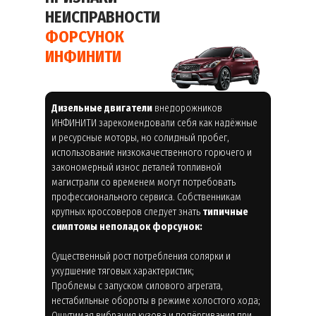
НЕИСПРАВНОСТИ
ФОРСУНОК
ИНФИНИТИ
Дизельные двигатели
внедорожников
ИНФИНИТИ зарекомендовали себя как надёжные
и ресурсные моторы, но солидный пробег,
использование низкокачественного горючего и
закономерный износ деталей топливной
магистрали со временем могут потребовать
профессионального сервиса. Собственникам
крупных кроссоверов следует знать
типичные
симптомы неполадок форсунок:
Существенный рост потребления солярки и
ухудшение тяговых характеристик;
Проблемы с запуском силового агрегата,
нестабильные обороты в режиме холостого хода;
Ощутимая вибрация кузова и подёргивания при