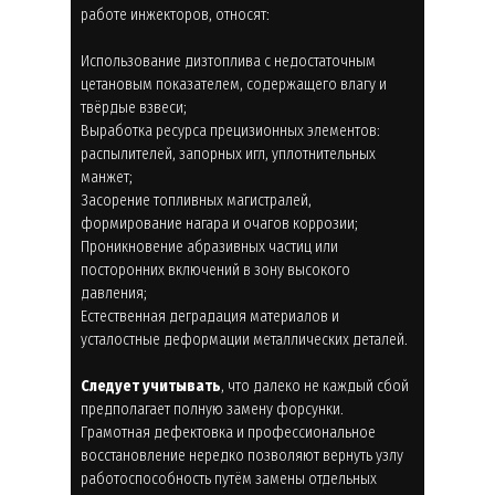
работе инжекторов, относят:
Использование дизтоплива с недостаточным
цетановым показателем, содержащего влагу и
твёрдые взвеси;
Выработка ресурса прецизионных элементов:
распылителей, запорных игл, уплотнительных
манжет;
Засорение топливных магистралей,
формирование нагара и очагов коррозии;
Проникновение абразивных частиц или
посторонних включений в зону высокого
давления;
Естественная деградация материалов и
усталостные деформации металлических деталей.
Следует учитывать
, что далеко не каждый сбой
предполагает полную замену форсунки.
Грамотная дефектовка и профессиональное
восстановление нередко позволяют вернуть узлу
работоспособность путём замены отдельных