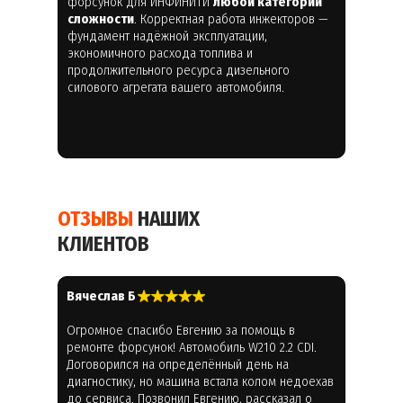
форсунок для ИНФИНИТИ
любой категории
сложности
. Корректная работа инжекторов —
фундамент надёжной эксплуатации,
экономичного расхода топлива и
продолжительного ресурса дизельного
силового агрегата вашего автомобиля.
ОТЗЫВЫ
НАШИХ
КЛИЕНТОВ
Вячеслав Б
Огромное спасибо Евгению за помощь в
ремонте форсунок! Автомобиль W210 2.2 CDI.
Договорился на определённый день на
диагностику, но машина встала колом недоехав
до сервиса. Позвонил Евгению, рассказал о