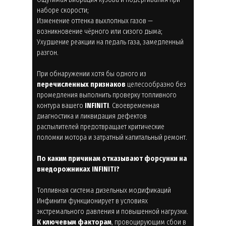
наборе скорости;
Изменение оттенка выхлопных газов —
возникновение чёрного или сизого дыма;
Ухудшение реакции на педаль газа, замедленный
разгон.
При обнаружении хотя бы одного из
перечисленных признаков
целесообразно без
промедления выполнить проверку топливного
контура вашего
INFINITI
. Своевременная
диагностика и ликвидация дефектов
распылителей предотвращает критические
поломки мотора и затратный капитальный ремонт.
По каким причинам отказывают форсунки на
внедорожниках INFINITI?
Топливная система дизельных модификаций
Инфинити функционирует в условиях
экстремального давления и повышенной нагрузки.
К ключевым факторам
, провоцирующим сбои в