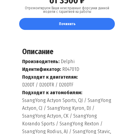
от 3500 ₽
Отремонтируем Ваши неисправные форсунки данной
модели с гарантией на работы
Починить
Описание
Производитель:
Delphi
Идентификатор:
R04701D
Подходит к двигателям:
D20DT / D20DTR / D20DTF
Подходит к автомобилям:
SsangYong Actyon Sports, QJ / SsangYong
Actyon, CJ / SsangYong Kyron, DJ /
SsangYong Actyon, CK / SsangYong
Korando Sports / SsangYong Rexton /
SsangYong Rodius, AJ / SsangYong Stavic,