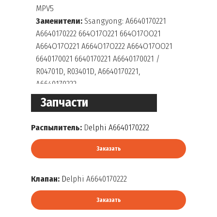
MPV5
Заменители:
Ssangyong: A6640170221
A6640170222 664O17O221 664O17OO21
A664O17O221 A664O17O222 A664O17OO21
6640170021 6640170221 A6640170021 /
R04701D, R03401D, A6640170221,
A6640170222
Запчасти
Распылитель:
D
elphi A6640170222
Заказать
Клапан:
D
elphi A6640170222
Заказать