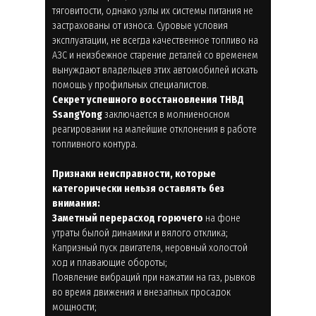
тяговитости, однако узлы их системы питания не
застрахованы от износа. Суровые условия
эксплуатации, не всегда качественное топливо на
АЗС и неизбежное старение деталей со временем
вынуждают владельцев этих автомобилей искать
помощь у профильных специалистов.
Секрет успешного восстановления ТНВД
SsangYong
заключается в молниеносном
реагировании на малейшие отклонения в работе
топливного контура.
Признаки неисправности, которые
категорически нельзя оставлять без
внимания:
Заметный перерасход горючего
на фоне
утраты былой динамики и вялого отклика;
Капризный пуск двигателя, неровный холостой
ход и плавающие обороты;
Появление вибраций при нажатии на газ, рывков
во время движения и внезапных просадок
мощности;