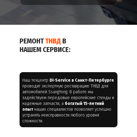
РЕМОНТ
ТНВД
В
НАШЕМ СЕРВИСЕ:
Наш техцентр
Di-Service в Санкт-Петербурге
проводит экспертную реставрацию ТНВД для
автомобилей SsangYong. В работе мы
задействуем передовые европейские стенды и
надежные запчасти, а
богатый 15-летний
опыт
наших специалистов позволяет успешно
устранять неисправности любого уровня
сложности.