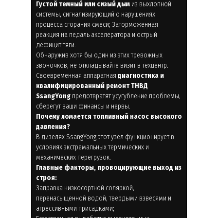
Густой темный или сизый дым
из выхлопной
системы, сигнализирующий о нарушениях
процесса сгорания смеси; Заторможенная
реакция на педаль акселератора и острый
дефицит тяги.
Обнаружив хотя бы один из этих тревожных
звоночков, не откладывайте визит в техцентр.
Своевременная аппаратная
диагностика и
квалифицированный ремонт ТНВД
SsangYong
предотвратят усугубление проблемы,
сберегут ваши финансы и нервы.
Почему ломается топливный насос высокого
давления?
В дизелях SsangYong этот узел функционирует в
условиях экстремальных термических и
механических перегрузок.
Главные факторы, провоцирующие выход из
строя:
Заправка низкосортной соляркой,
перенасыщенной водой, твердыми взвесями и
агрессивными присадками;