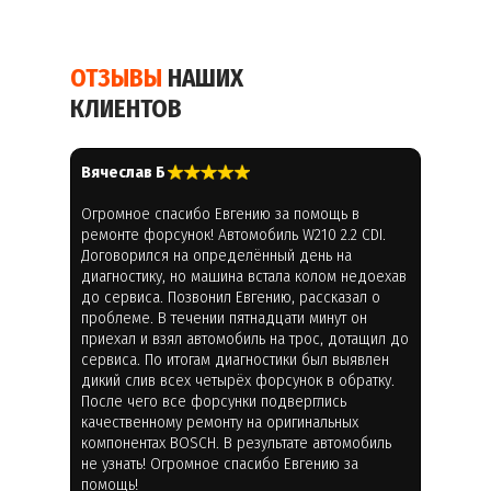
ОТЗЫВЫ
НАШИХ
КЛИЕНТОВ
Вячеслав Б
Огромное спасибо Евгению за помощь в
ремонте форсунок! Автомобиль W210 2.2 CDI.
Договорился на определённый день на
диагностику, но машина встала колом недоехав
до сервиса. Позвонил Евгению, рассказал о
проблеме. В течении пятнадцати минут он
приехал и взял автомобиль на трос, дотащил до
сервиса. По итогам диагностики был выявлен
дикий слив всех четырёх форсунок в обратку.
После чего все форсунки подверглись
качественному ремонту на оригинальных
компонентах BOSCH. В результате автомобиль
не узнать! Огромное спасибо Евгению за
помощь!