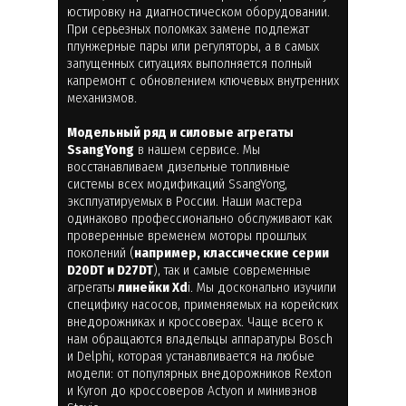
юстировку на диагностическом оборудовании.
При серьезных поломках замене подлежат
плунжерные пары или регуляторы, а в самых
запущенных ситуациях выполняется полный
капремонт с обновлением ключевых внутренних
механизмов.
Модельный ряд и силовые агрегаты
SsangYong
в нашем сервисе. Мы
восстанавливаем дизельные топливные
системы всех модификаций SsangYong,
эксплуатируемых в России. Наши мастера
одинаково профессионально обслуживают как
проверенные временем моторы прошлых
поколений (
например, классические серии
D20DT и D27DT
), так и самые современные
агрегаты
линейки Xd
i. Мы досконально изучили
специфику насосов, применяемых на корейских
внедорожниках и кроссоверах. Чаще всего к
нам обращаются владельцы аппаратуры Bosch
и Delphi, которая устанавливается на любые
модели: от популярных внедорожников Rexton
и Kyron до кроссоверов Actyon и минивэнов