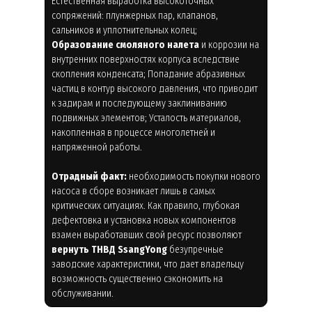
Естественная выработка высокоточных
сопряжений: плунжерных пар, клапанов,
сальников и уплотнительных колец;
Образование смоляного налета
и коррозии на
внутренних поверхностях корпуса вследствие
скопления конденсата; Попадание абразивных
частиц в контур высокого давления, что приводит
к задирам и последующему заклиниванию
подвижных элементов; Усталость материалов,
накопленная в процессе многолетней и
напряженной работы.
Отрадный факт:
необходимость покупки нового
насоса в сборе возникает лишь в самых
критических ситуациях. Как правило, глубокая
дефектовка и установка новых компонентов
взамен выработавших свой ресурс позволяют
вернуть ТНВД SsangYong
безупречные
заводские характеристики, что дает владельцу
возможность существенно сэкономить на
обслуживании.