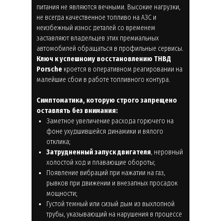
питания не являются вечными. Высокие нагрузки,
не всегда качественное топливо на АЗС и
неизбежный износ деталей со временем
заставляют владельцев этих премиальных
автомобилей обращаться в профильные сервисы.
Ключ к успешному восстановлению ТНВД
Porsche
кроется в оперативном реагировании на
малейшие сбои в работе топливного контура.
Симптоматика, которую строго запрещено
оставлять без внимания:
Заметное увеличение расхода горючего на
фоне ухудшившейся динамики и вялого
отклика;
Затрудненный запуск двигателя
, неровный
холостой ход и плавающие обороты;
Появление вибраций при нажатии на газ,
рывков при движении и внезапных просадок
мощности;
Густой темный или сизый дым из выхлопной
трубы, указывающий на нарушения в процессе