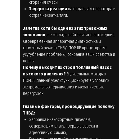
сгорания смеси;
Задержка реакции
на педаль акселератора и
острая нехватка тяги.
Заметив хотя бы один из этих тревожных
звоночков,
не откладывайте визит в автосервис.
Своевременная аппаратная диагностика и
грамотный ремонт ТНВД ПОРШЕ предотвратят
усугубление проблемы, сохранив ваши средства и
нервы.
Почему выходит из строя топливный насос
высокого давления?
В дизельных моторах
ПОРШЕ данный узел функционирует в условиях
экстремальных термических и механических
перегрузок.
Главные факторы, провоцирующие поломку
ТНВД:
Заправка низкосортным дизелем,
содержащим влагу, твердые взвеси и
агрессивную «имию;