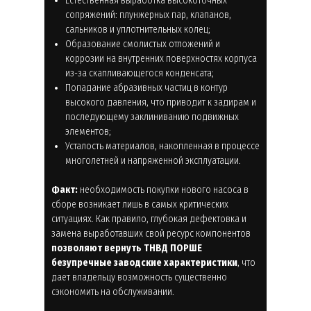
Естественная выработка высокоточных
сопряжений: плунжерных пар, клапанов,
сальников и уплотнительных колец;
Образование смолистых отложений и
коррозии на внутренних поверхностях корпуса
из-за скапливающегося конденсата;
Попадание абразивных частиц в контур
высокого давления, что приводит к задирам и
последующему заклиниванию подвижных
элементов;
Усталость материалов, накопленная в процессе
многолетней и напряженной эксплуатации.
Факт:
необходимость покупки нового насоса в
сборе возникает лишь в самых критических
ситуациях. Как правило, глубокая дефектовка и
замена выработавших свой ресурс компонентов
позволяют вернуть ТНВД ПОРШЕ
безупречные заводские характеристики
, что
дает владельцу возможность существенно
сэкономить на обслуживании.