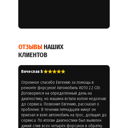
ОТЗЫВЫ
НАШИХ
КЛИЕНТОВ
Вячеслав Б
Огромное спасибо Евгению за помощь в
ремонте форсунок! Автомобиль W210 2.2 CDI.
Договорился на определённый день на
диагностику, но машина встала колом недоехав
до сервиса. Позвонил Евгению, рассказал о
проблеме. В течении пятнадцати минут он
приехал и взял автомобиль на трос, дотащил до
сервиса. По итогам диагностики был выявлен
дикий слив всех четырёх форсунок в обратку.