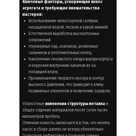
Ключевые факторы, ускоряющие износ
агрегата и требующие вмешательства
мастеров:
Использование низкосортной солярки,
насыщенной водой, песком и едкой химией;
Естественная выработка высокоточных
сопряжений:
плунжерных пар, клапанов, резиновых
сальников и уплотнительных колец;
Накопление смолистого нагара внутри корпуса
и коррозия внутренних каналов из-за
попавшей влаги;
Проникновение твердого мусора в контур
высокого давления, что приводит к клину
подвижных элементов и появлению задиров;
Усталостные
изменения структуры металла
и
общее старение материалов после сотен тысяч
километров пробега.
Отличная новость заключается в том, что менять
насос в сборе далеко не всегда обязательно.
Грамотная дефектовка и точечная замена