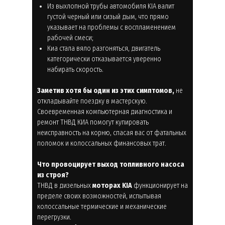
Из выхлопной трубы автомобиля KIA валит
густой черный или сизый дым, что прямо
указывает на проблемы с воспламенением
рабочей смеси;
Киа стала вяло разгоняться, двигатель
категорически отказывается уверенно
набирать скорость.
Заметив хотя бы один из этих симптомов,
не
откладывайте поездку в мастерскую.
Своевременная компьютерная диагностика и
ремонт ТНВД КИА помогут купировать
неисправность на корню, спасая вас от фатальных
поломок и колоссальных финансовых трат.
Что провоцирует выход топливного насоса
из строя?
ТНВД в дизельных
моторах KIA
функционирует на
пределе своих возможностей, испытывая
колоссальные термические и механические
перегрузки.