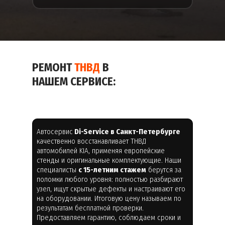
РЕМОНТ
ТНВД
В
НАШЕМ СЕРВИСЕ:
Автосервис
Di-Service в Санкт-Петербурге
качественно восстанавливает ТНВД
автомобилей KIA, применяя европейские
стенды и оригинальные комплектующие. Наши
специалисты
с 15-летним стажем
берутся за
поломки любого уровня: полностью разбирают
узел, ищут скрытые дефекты и настраивают его
на оборудовании. Итоговую цену называем по
результатам бесплатной проверки.
Предоставляем гарантию, соблюдаем сроки и