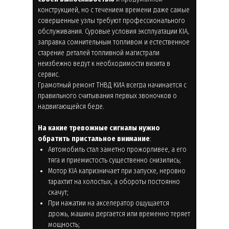
конструкцией, но с течением времени даже самые
совершенные узлы требуют профессионального
обслуживания. Суровые условия эксплуатации KIA,
заправка сомнительным топливом и естественное
старение деталей топливной магистрали
неизбежно ведут к необходимости визита в
сервис.
Грамотный ремонт ТНВД КИА всегда начинается с
правильного считывания первых звоночков о
надвигающейся беде.
На какие тревожные сигналы нужно
обратить пристальное внимание
:
Автомобиль стал заметно прожорливее, а его
тяга и приемистость существенно снизились;
Мотор KIA капризничает при запуске, неровно
тарахтит на холостых, а обороты постоянно
скачут;
При нажатии на акселератор ощущается
дрожь, машина дергается или временно теряет
мощность;