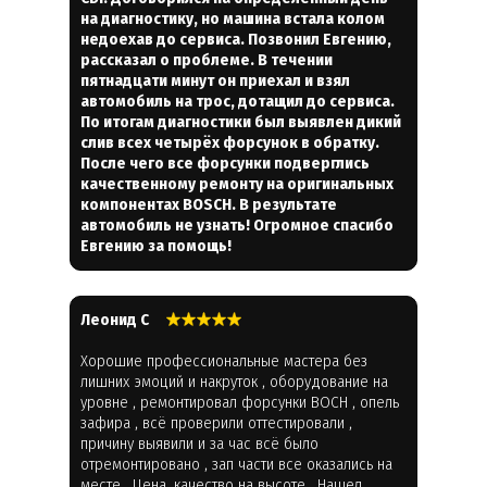
на диагностику, но машина встала колом
недоехав до сервиса. Позвонил Евгению,
рассказал о проблеме. В течении
пятнадцати минут он приехал и взял
автомобиль на трос, дотащил до сервиса.
По итогам диагностики был выявлен дикий
слив всех четырёх форсунок в обратку.
После чего все форсунки подверглись
качественному ремонту на оригинальных
компонентах BOSCH. В результате
автомобиль не узнать! Огромное спасибо
Евгению за помощь!
Леонид С
Хорошие профессиональные мастера без
лишних эмоций и накруток , оборудование на
уровне , ремонтировал форсунки BOCH , опель
зафира , всё проверили оттестировали ,
причину выявили и за час всё было
отремонтировано , зап части все оказались на
месте . Цена ,качество на высоте . Нашел