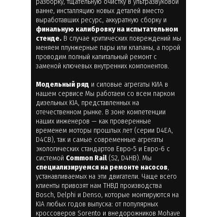
разборку, тщательную очистку в ультразвуковой
ванне, инсталляцию новых деталей вместо
выработавших ресурс, аккуратную сборку и
финальную калибровку на испытательном
стенде.
В случае критических повреждений мы
меняем плунжерные пары или клапаны, а порой
проводим полный капитальный ремонт с
заменой ключевых внутренних компонентов.
Модельный ряд
и силовые агрегаты КИА в
нашем сервисе Мы работаем со всем парком
дизельных KIA, представленных на
отечественном рынке. В зоне компетенции
наших инженеров — как проверенные
временем моторы прошлых лет (серии D4EA,
D4CB), так и самые современные агрегаты
экологических стандартов Евро-5 и Евро-6 с
системой
Common Rail
(S2, D4HB). Мы
специализируемся на ремонте насосов
,
устанавливаемых на эти двигатели. Чаще всего
клиенты привозят нам ТНВД производства
Bosch, Delphi и Denso, которые монтируются на
KIA любых годов выпуска: от популярных
кроссоверов Sorento и внедорожников Mohave