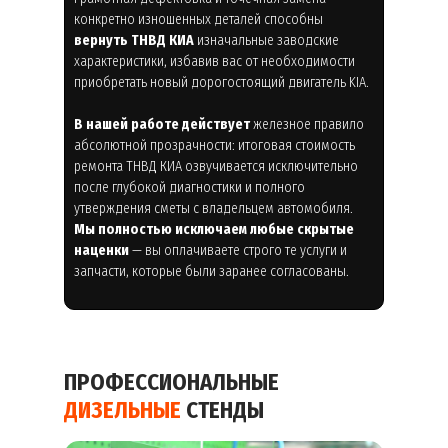
конкретно изношенных деталей способны
вернуть ТНВД КИА
изначальные заводские
характеристики, избавив вас от необходимости
приобретать новый дорогостоящий двигатель KIA.
В нашей работе действует
железное правило
абсолютной прозрачности: итоговая стоимость
ремонта ТНВД КИА озвучивается исключительно
после глубокой диагностики и полного
утверждения сметы с владельцем автомобиля.
Мы полностью исключаем любые скрытые
наценки
— вы оплачиваете строго те услуги и
запчасти, которые были заранее согласованы.
ПРОФЕССИОНАЛЬНЫЕ
ДИЗЕЛЬНЫЕ
СТЕНДЫ