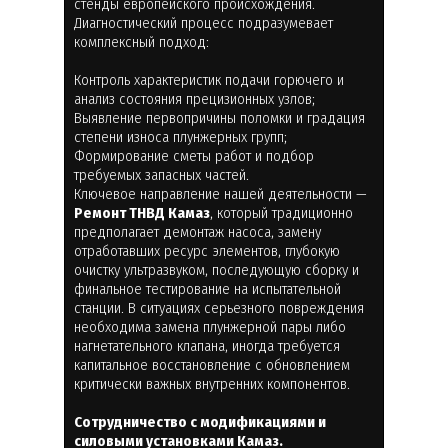
стенды европейского происхождения.
Диагностический процесс подразумевает
комплексный подход:
Контроль характеристик подачи горючего и
анализ состояния прецизионных узлов;
Выявление первопричины поломки и градация
степени износа плунжерных групп;
Формирование сметы работ и подбор
требуемых запасных частей.
Ключевое направление нашей деятельности —
Ремонт ТНВД Камаз
, который традиционно
предполагает демонтаж насоса, замену
отработавших ресурс элементов, глубокую
очистку ультразвуком, последующую сборку и
финальное тестирование на испытательной
станции. В ситуациях серьезного повреждения
необходима замена плунжерной пары либо
нагнетательного клапана, иногда требуется
капитальное восстановление с обновлением
критически важных внутренних компонентов.
Сотрудничество с модификациями и
силовыми установками Камаз.