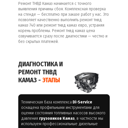
Ремонт ТНВД Камаз начинается с точного
выявления причины сбоя. Комплексная проверка
на стенде — бесплатно при заказе работ у нас. Это
позволяет качественно выполнить ремонт тнвд
камаз 740 или ремонт тнвд камаз евро, устраняя
корень проблемы. Ремонт тнвд камаз цена
озвучивается сразу после диагностики — честно и
без скрытых платежей.
ДИАГНОСТИКА И
РЕМОНТ ТНВД
КАМАЗ -
ЭТАПЫ
Техническая база комплекса
Di-Service
оснащена профильными инструментами для
оценки состояния топливных насосов высокого
давления
грузовиков Камаз
, в частности мы
используем профессиональные дизельные