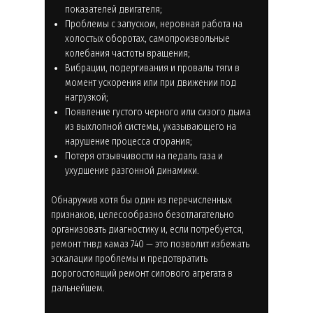
показателей двигателя;
Проблемы с запуском, неровная работа на
холостых оборотах, самопроизвольные
колебания частоты вращения;
Вибрации, подергивания и провалы тяги в
момент ускорения или при движении под
нагрузкой;
Появление густого черного или сизого дыма
из выхлопной системы, указывающего на
нарушение процесса сгорания;
Потеря отзывчивости на педаль газа и
ухудшение разгонной динамики.
Обнаружив хотя бы один из перечисленных
признаков, целесообразно безотлагательно
организовать диагностику и, если потребуется,
ремонт тнвд камаз 740 — это позволит избежать
эскалации проблемы и предотвратить
дорогостоящий ремонт силового агрегата в
дальнейшем.