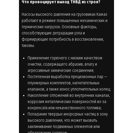
Что провоцирует выход ТНВД из строя?
Насосы высокого давления на грузовиках Камаз
работают в режиме повышенных механических и
термических нагрузок. Основные факторы,
способствующие деградации узла и
формирующие потребность в восстановлении,
таковы:
Применение горючего с низким качеством
очистки, содержащего абразив, влагу и
агрессивные химические соединения;
Постепенная выработка прецизионных пар —
плунжерных комплектов, нагнетательных
клапанов, а также износ уплотнительных колец;
Накопление отложений во внутренних каналах,
коррозия металлических поверхностей из-за
конденсата или некачественного топлива;
Попадание твердых инородных частиц в зону
высокого давления, что может вызвать
заклинивание подвижных элементов или
образование задиров;