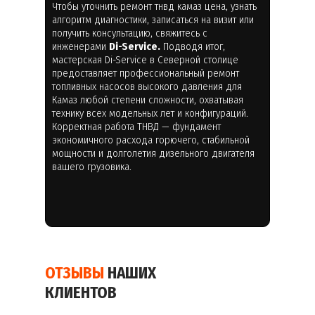
Чтобы уточнить ремонт тнвд камаз цена, узнать
алгоритм диагностики, записаться на визит или
получить консультацию, свяжитесь с
инженерами
Di-Service.
Подводя итог,
мастерская Di-Service в Северной столице
предоставляет профессиональный ремонт
топливных насосов высокого давления для
Камаз любой степени сложности, охватывая
технику всех модельных лет и конфигураций.
Корректная работа ТНВД — фундамент
экономичного расхода горючего, стабильной
мощности и долголетия дизельного двигателя
вашего грузовика.
ОТЗЫВЫ
НАШИХ
КЛИЕНТОВ