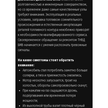
долговечностью и инженерным совершенством,
но со временем даже самые качественные узлы
требуют внимания. Эксплуатация в реальных
условиях, заправка топливом сомнительного
происхождения и естественная амортизация
деталей топливного контура неизбежно приводят
к необходимости квалифицированного сервиса.
Своевременное обращение за ремонтом ТНВД
БМВ начинается с умения распознать тревожные
сигналы.
На какие симптомы стоит обратить
внимание:
Автомобиль стал потреблять заметно больше
солярки, а тяга и приемистость снизились;
Мотор неохотно запускается, троит на
холостых, обороты самопроизвольно скачут;
При нажатии на газ ощущаются дрожь,
подёргивания или временная потеря
мощности;
Из выхлопной трубы валит плотный чёрный