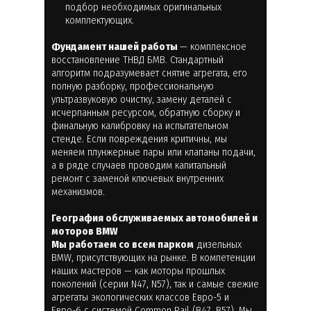
подбор необходимых оригинальных
комплектующих.
Фундамент нашей работы
— комплексное
восстановление ТНВД БМВ. Стандартный
алгоритм подразумевает снятие агрегата, его
полную разборку, профессиональную
ультразвуковую очистку, замену деталей с
исчерпанным ресурсом, обратную сборку и
финальную калибровку на испытательном
стенде. Если повреждения критичны, мы
меняем плунжерные пары или клапаны подачи,
а в ряде случаев проводим капитальный
ремонт с заменой ключевых внутренних
механизмов.
География обслуживаемых автомобилей и
моторов BMW
Мы работаем со всем парком
дизельных
BMW, присутствующих на рынке. В компетенции
наших мастеров — как моторы прошлых
поколений (серии N47, N57), так и самые свежие
агрегаты экологических классов Евро-5 и
Евро-6 с системой Common Rail (B47, B57). Мы