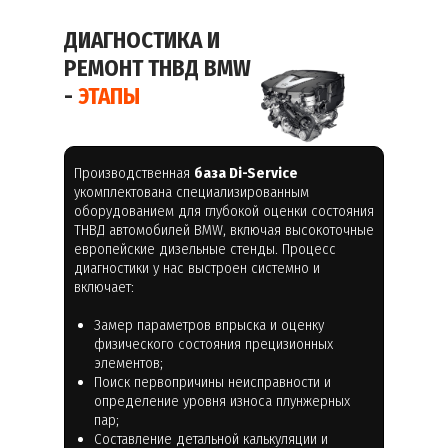
ДИАГНОСТИКА И
РЕМОНТ ТНВД BMW
-
ЭТАПЫ
Производственная
база Di-Service
укомплектована специализированным
оборудованием для глубокой оценки состояния
ТНВД автомобилей BMW, включая высокоточные
европейские дизельные стенды. Процесс
диагностики у нас выстроен системно и
включает:
Замер параметров впрыска и оценку
физического состояния прецизионных
элементов;
Поиск первопричины неисправности и
определение уровня износа плунжерных
пар;
Составление детальной калькуляции и