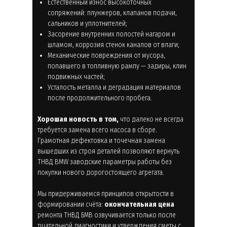
Естественный износ высокоточных
сопряжений: плунжеров, клапанов подачи,
сальников и уплотнителей;
Засорение внутренних полостей нагаром и
шламом, коррозия стенок каналов от влаги;
Механические повреждения от мусора,
попавшего в топливную рампу — задиры, клин
подвижных частей;
Усталость металла и деградация материалов
после продолжительного пробега.
Хорошая новость в том,
что далеко не всегда
требуется замена всего насоса в сборе.
Грамотная дефектовка и точечная замена
вышедших из строя деталей позволяют вернуть
ТНВД BMW заводские параметры работы без
покупки нового дорогостоящего агрегата.
Мы придерживаемся принципов открытости в
формировании счёта:
окончательная цена
ремонта ТНВД БМВ озвучивается только после
тщательной диагностики и утверждения сметы с