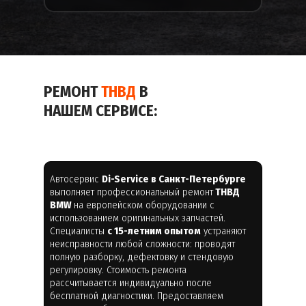
РЕМОНТ
ТНВД
В
НАШЕМ СЕРВИСЕ:
Автосервис
Di-Service в Санкт-Петербурге
выполняет профессиональный ремонт
ТНВД
BMW
на европейском оборудовании с
использованием оригинальных запчастей.
Специалисты
с 15-летним опытом
устраняют
неисправности любой сложности: проводят
полную разборку, дефектовку и стендовую
регулировку. Стоимость ремонта
рассчитывается индивидуально после
бесплатной диагностики. Предоставляем