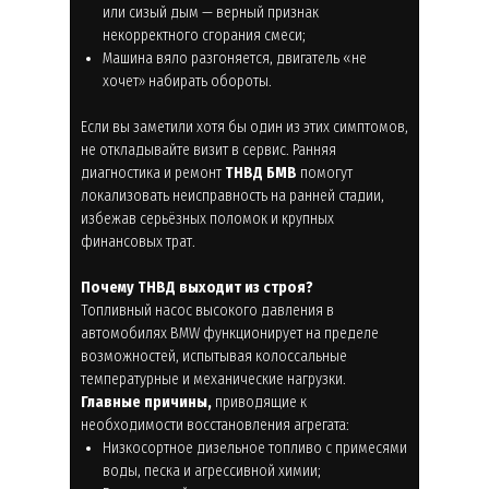
или сизый дым — верный признак
некорректного сгорания смеси;
Машина вяло разгоняется, двигатель «не
хочет» набирать обороты.
Если вы заметили хотя бы один из этих симптомов,
не откладывайте визит в сервис. Ранняя
диагностика и ремонт
ТНВД БМВ
помогут
локализовать неисправность на ранней стадии,
избежав серьёзных поломок и крупных
финансовых трат.
Почему ТНВД выходит из строя?
Топливный насос высокого давления в
автомобилях BMW функционирует на пределе
возможностей, испытывая колоссальные
температурные и механические нагрузки.
Главные причины,
приводящие к
необходимости восстановления агрегата:
Низкосортное дизельное топливо с примесями
воды, песка и агрессивной химии;