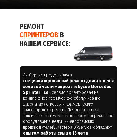
РЕМОНТ
СПРИНТЕРОВ
В
НАШЕМ СЕРВИСЕ:
Ди-Сервис предоставляет
специализированный ремонт двигателей и
ходовой части микроавтобусов Mercedes
Sprinter
. Наш сервис ориентирован на
комплексное техническое обслуживание
дизельных легковых и коммерческих
транспортных средств. Для диагностики
топливных систем мы используем современное
оборудование ведущих европейских
производителей. Мастера Di-Service обладают
опытом работы свыше 15 лет
и