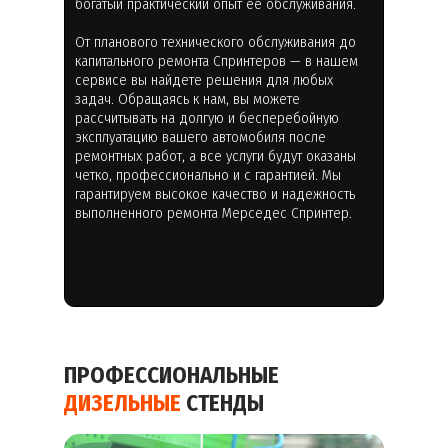
богатый практический опыт ее обслуживания.
От планового технического обслуживания до
капитального ремонта Спринтеров — в нашем
сервисе вы найдете решения для любых
задач. Обращаясь к нам, вы можете
рассчитывать на долгую и бесперебойную
эксплуатацию вашего автомобиля после
ремонтных работ, а все услуги будут оказаны
четко, профессионально и с гарантией. Мы
гарантируем высокое качество и надежность
выполненного ремонта Мерседес Спринтер.
ПРОФЕССИОНАЛЬНЫЕ
ДИЗЕЛЬНЫЕ
СТЕНДЫ