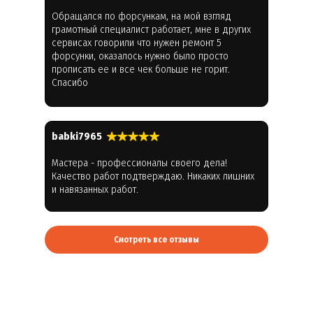
Обращался по форсункам, на мой взгляд
грамотный специалист работает, мне в других
сервисах говорили что нужен ремонт 5
форсунки, оказалось нужно было просто
прописать ее и все чек больше не горит.
Спасибо
babki7965
Мастера - профессионалы своего дела!
Качество работ подтверждаю. Никаких лишних
и навязанных работ.
Смотреть все отзывы