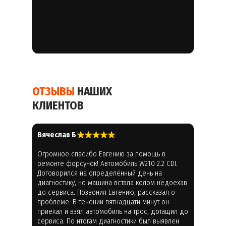
ОТЗЫВЫ
НАШИХ
КЛИЕНТОВ
Вячеслав Б
Огромное спасибо Евгению за помощь в
ремонте форсунок! Автомобиль W210 2.2 CDI.
Договорился на определённый день на
диагностику, но машина встала колом недоехав
до сервиса. Позвонил Евгению, рассказал о
проблеме. В течении пятнадцати минут он
приехал и взял автомобиль на трос, дотащил до
сервиса. По итогам диагностики был выявлен