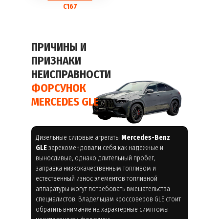
C167
ПРИЧИНЫ И
ПРИЗНАКИ
НЕИСПРАВНОСТИ
ФОРСУНОК
MERCEDES GLE
Дизельные силовые агрегаты
Mercedes-Benz
GLE
зарекомендовали себя как надежные и
выносливые, однако длительный пробег,
заправка низкокачественным топливом и
естественный износ элементов топливной
аппаратуры могут потребовать вмешательства
специалистов. Владельцам кроссоверов GLE стоит
обратить внимание на характерные симптомы