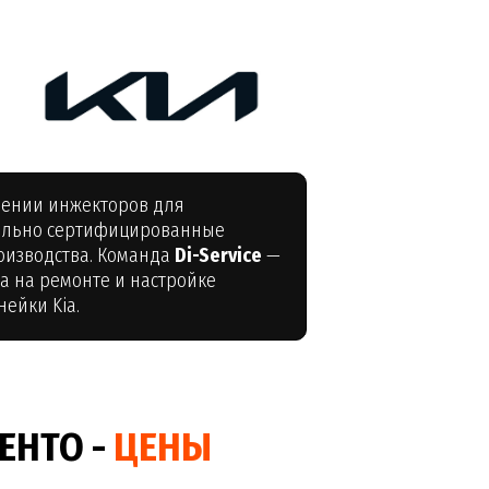
лении инжекторов для
тельно сертифицированные
оизводства. Команда
Di-Service
—
а на ремонте и настройке
ейки Kia.
ЕНТО -
ЦЕНЫ