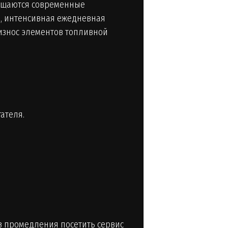
нащаются современные
е, интенсивная ежедневная
 износ элементов топливной
ателя.
з промедления посетить сервис