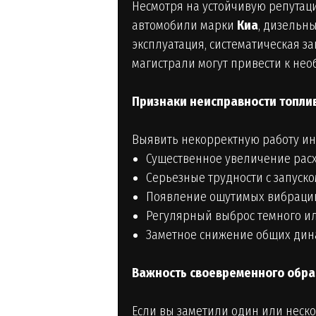
Несмотря на устойчивую репута
автомобили марки
Киа
, дизельн
эксплуатация, систематическая з
магистрали могут привести к нео
Признаки неисправности топли
Выявить некорректную работу и
Существенное увеличение расх
Серьезные трудности с запуско
Появление ощутимых вибраций
Регулярный выброс темного ил
Заметное снижение общих дина
Важность своевременного обра
Если вы заметили один или неск