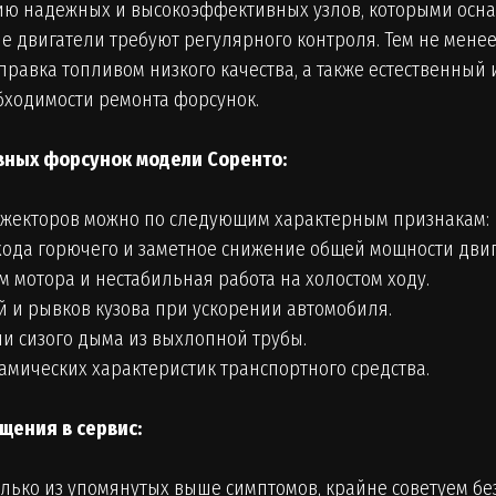
цию надежных и высокоэффективных узлов, которыми ос
ые двигатели требуют регулярного контроля. Тем не мене
аправка топливом низкого качества, а также естественный
бходимости ремонта форсунок.
вных форсунок модели Соренто:
нжекторов можно по следующим характерным признакам:
ода горючего и заметное снижение общей мощности двиг
м мотора и нестабильная работа на холостом ходу.
 и рывков кузова при ускорении автомобиля.
и сизого дыма из выхлопной трубы.
мических характеристик транспортного средства.
щения в сервис:
олько из упомянутых выше симптомов, крайне советуем бе