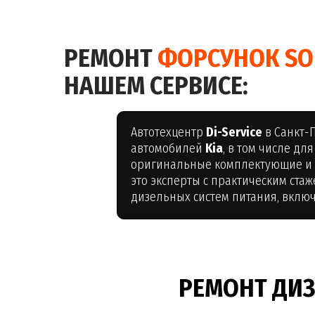
РЕМОНТ
ФОРСУНОК SO
НАШЕМ СЕРВИСЕ:
Автотехцентр
Di-Service
в Санкт-
автомобилей
Kia
, в том числе дл
оригинальные комплектующие и 
это эксперты с практическим ста
дизельных систем питания, включ
РЕМОНТ ДИЗ