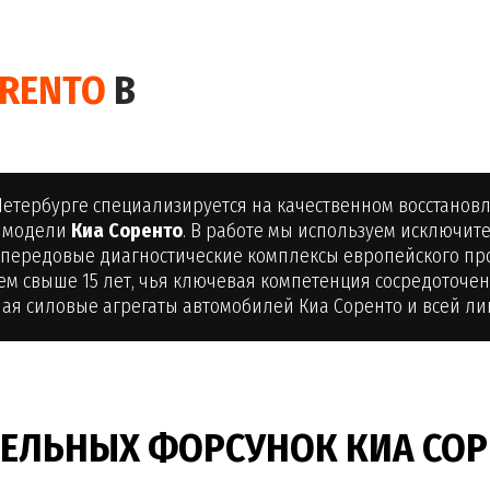
RENTO
В
Петербурге специализируется на качественном восстанов
я модели
Киа Соренто
. В работе мы используем исключи
передовые диагностические комплексы европейского пр
жем свыше 15 лет, чья ключевая компетенция сосредоточен
ая силовые агрегаты автомобилей Киа Соренто и всей лин
ЕЛЬНЫХ ФОРСУНОК КИА СОР