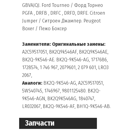
GBVAJQJ. Ford Tourneo / Форд Торнео
PGFA , DRFB , DRFC , DRFD, DRFE. Citroen
Jumper / Ситроен Джампер. Peugeot
Boxer / Пежо Боксер
Заменители: Оригинальные
замены:
A2C59517051, BK2Q9k546AF, BK2Q9K546AE,
BK2Q-9K546-AE. BK2Q-9K546-AG, 1717686,
1728574, 1 746 967, 2079601, 2 079 601, LRO3
2067,
Аналоги:
BK2Q-9K546-AG, A2C59517051,
5WS40745, 1746967, 9801125480. BK2Q-
9K546-AGN, BK2Q9K546AG, 1840747,
LR032067, BK2Q-9K546-AF, BH1Q-9K546-AB.
Запчасти