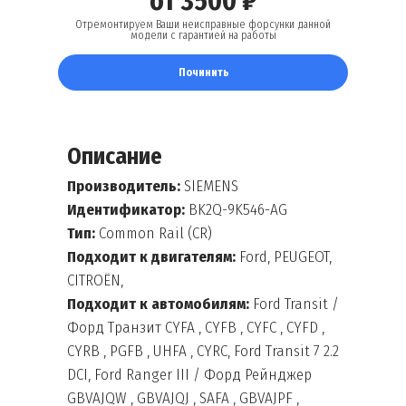
от 3500 ₽
Отремонтируем Ваши неисправные форсунки данной
модели с гарантией на работы
Починить
Описание
Производитель:
SIEMENS
Идентификатор:
BK2Q-9K546-AG
Тип:
Common Rail (CR)
Подходит к двигателям:
Ford, PEUGEOT,
CITROËN,
Подходит к автомобилям:
Ford Transit /
Форд Транзит CYFA , CYFB , CYFC , CYFD ,
CYRB , PGFB , UHFA , CYRC, Ford Тransit 7 2.2
DCI, Ford Ranger III / Форд Рейнджер
GBVAJQW , GBVAJQJ , SAFA , GBVAJPF ,