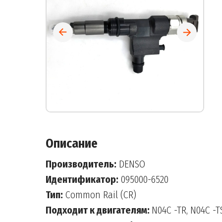
Описание
Производитель:
DENSO
Идентификатор:
095000-6520
Тип:
Common Rail (CR)
Подходит к двигателям:
N04C -TR, N04C -T