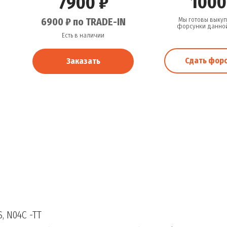
1000
7900 ₽
6900 ₽ по TRADE-IN
Мы готовы выкуп
форсунки данно
Есть в наличии
Сдать фор
Заказать
S, N04C -TT