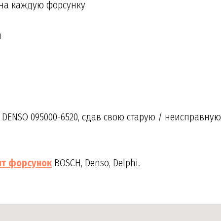
 на каждую форсунку
и
а
DENSO 095000-6520, сдав свою старую / неисправную
нт
форсунок
BOSCH, Denso, Delphi.