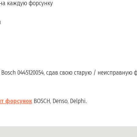
 на каждую форсунку
и
а
Bosch 0445120054, сдав свою старую / неисправную 
нт
форсунок
BOSCH, Denso, Delphi.