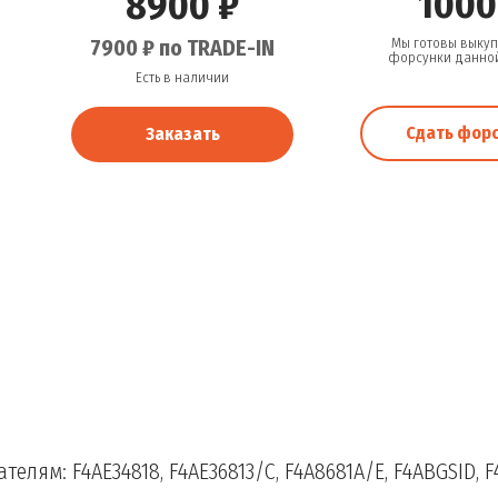
1000
8900 ₽
7900 ₽ по TRADE-IN
Мы готовы выкуп
форсунки данно
Есть в наличии
Сдать фор
Заказать
телям: F4AE34818, F4AE36813/С, F4A8681A/E, F4ABGSID, F