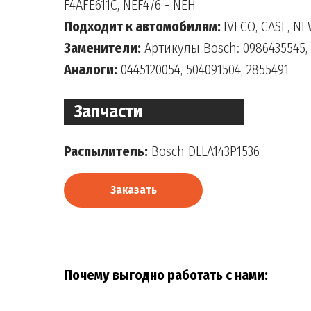
F4AFE611C, NEF4/6 - NEH
Подходит к автомобилям:
IVECO, CASE, N
Заменители:
Артикулы Bosch: 0986435545, 
Аналоги:
0445120054, 504091504, 2855491
Запчасти
Распылитель:
Bosch DLLA143P1536
Заказать
Почему выгодно работать с нами: