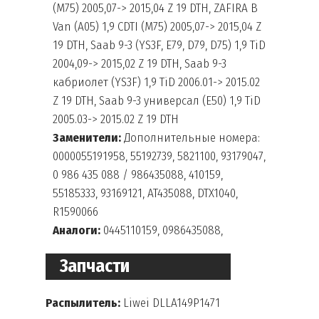
(M75) 2005,07-> 2015,04 Z 19 DTH, ZAFIRA B
Van (A05) 1,9 CDTI (M75) 2005,07-> 2015,04 Z
19 DTH, Saab 9-3 (YS3F, E79, D79, D75) 1,9 TiD
2004,09-> 2015,02 Z 19 DTH, Saab 9-3
кабриолет (YS3F) 1,9 TiD 2006.01-> 2015.02
Z 19 DTH, Saab 9-3 универсал (E50) 1,9 TiD
2005.03-> 2015.02 Z 19 DTH
Заменители:
Дополнительные номера:
0000055191958, 55192739, 5821100, 93179047,
0 986 435 088 / 986435088, 410159,
55185333, 93169121, AT435088, DTX1040,
R1590066
Аналоги:
0445110159, 0986435088,
55191958, 93184794
Запчасти
Распылитель:
Liwei DLLA149P1471