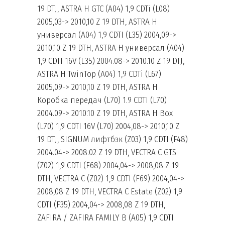
19 DTJ, ASTRA H GTC (A04) 1,9 CDTi (L08)
2005,03-> 2010,10 Z 19 DTH, ASTRA H
универсал (A04) 1,9 CDTI (L35) 2004,09->
2010,10 Z 19 DTH, ASTRA H универсал (A04)
1,9 CDTI 16V (L35) 2004.08-> 2010.10 Z 19 DTJ,
ASTRA H TwinTop (A04) 1,9 CDTi (L67)
2005,09-> 2010,10 Z 19 DTH, ASTRA H
Коробка передач (L70) 1.9 CDTI (L70)
2004.09-> 2010.10 Z 19 DTH, ASTRA H Box
(L70) 1,9 CDTI 16V (L70) 2004,08-> 2010,10 Z
19 DTJ, SIGNUM лифтбэк (Z03) 1,9 CDTI (F48)
2004.04-> 2008.02 Z 19 DTH, VECTRA C GTS
(Z02) 1,9 CDTI (F68) 2004,04-> 2008,08 Z 19
DTH, VECTRA C (Z02) 1,9 CDTI (F69) 2004,04->
2008,08 Z 19 DTH, VECTRA C Estate (Z02) 1,9
CDTI (F35) 2004,04-> 2008,08 Z 19 DTH,
ZAFIRA / ZAFIRA FAMILY B (A05) 1,9 CDTI