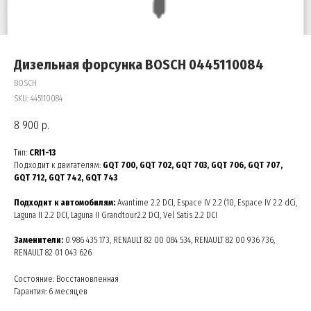
Дизельная форсунка BOSCH 0445110084
BOSCH
SKU:
445110084
8 900
р.
Тип:
CRI1-13
Подходит к двигателям:
GQT 700, GQT 702, GQT 703, GQT 706, GQT 707,
GQT 712, GQT 742, GQT 743
Подходит к автомобилям:
Avantime 2.2 DCI, Espace IV 2.2 (10, Espace IV 2.2 dCi,
Laguna II 2.2 DCI, Laguna II Grandtour2.2 DCI, Vel Satis 2.2 DCI
Заменители:
0 986 435 173, RENAULT 82 00 084 534, RENAULT 82 00 936 736,
RENAULT 82 01 043 626
Состояние: Восстановленная
Гарантия: 6 месяцев