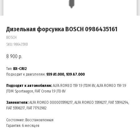
Дизельная форсунка BOSCH 0986435161
BOSCH
SKU:
986435161
8 900
р.
Тип:
BX-CRI2
Подходит к двигателям:
939 A1.000, 939 A7.000
Подходит к автомобилям:
ALFA ROMEO 159 1.9 JTDM 8V, ALFA ROMEO 159 1.9
JTDM Sportwagon, FIAT Croma 1.9 JTD 8V
Заменители:
ALFA ROMEO 0000055198217, ALFA ROMEO 55198217, FIAT 55196294,
FIAT 55198217, FIAT 71792982
Состояние: Восстановленная
Гарантия: 6 месяцев