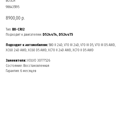
BOSCH
986435195
8900,00
р.
Тип:
BX-CRI2
Подходит к двигателям:
D5244T4, D5244T5
Подходит к автомобилям:
580 II 2.4D, V70 III 2.4D, V70 III D5, V70 III D5 AWD,
XC60 2.4D AWD, XC60 D5 AWD, XC70 II 2.4D AWD, XC70 II D5 AWD
Заменители:
VOLVO 30777526
Состояние: Восстановленная
Гарантия: 6 месяцев