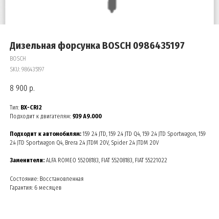
Дизельная форсунка BOSCH 0986435197
BOSCH
SKU:
986435197
8 900
р.
Тип:
BX-CRI2
Подходит к двигателям:
939 A9.000
Подходит к автомобилям:
159 2.4 JTD, 159 2.4 JTD Q4, 159 2.4 JTD Sportwagon, 159
2.4 JTD Sportwagon Q4, Brera 2.4 JTDM 20V, Spider 2.4 JTDM 20V
Заменители:
ALFA ROMEO 55208183, FIAT 55208183, FIAT 55221022
Состояние: Восстановленная
Гарантия: 6 месяцев