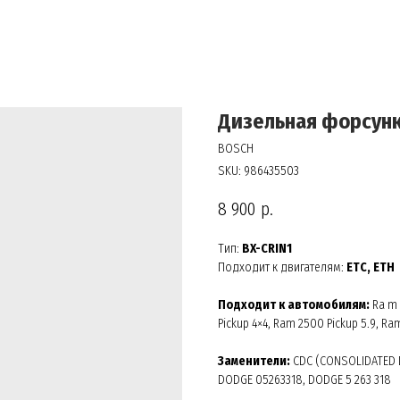
Дизельная форсун
BOSCH
SKU:
986435503
8 900
р.
Тип:
BX-CRIN1
Подходит к двигателям:
ETC, ETH
Подходит к автомобилям:
Ra m 
Pickup 4×4, Ram 2500 Pickup 5.9, Ra
Заменители:
CDC (CONSOLIDATED DI
DODGE 05263318, DODGE 5 263 318