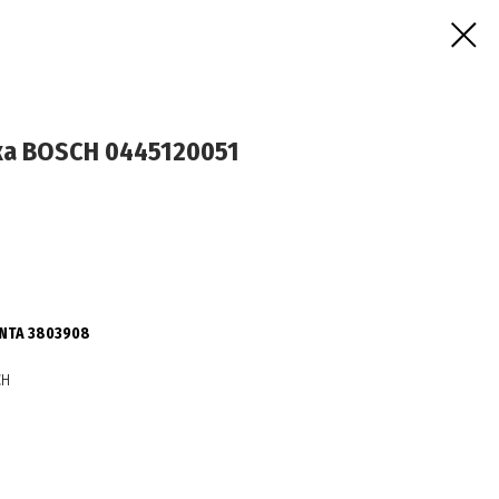
а BOSCH 0445120051
NTA 3803908
CH