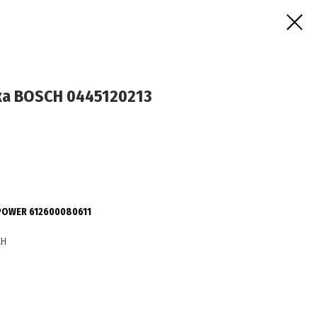
а BOSCH 0445120213
POWER 612600080611
CH