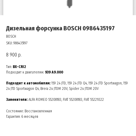
Дизельная форсунка BOSCH 0986435197
BOSCH
SKU:
986435197
8 900
р.
Тип:
BX-CRI2
Подходит к двигателям:
939 A9.000
Подходит к автомобилям:
159 2.4 JTD, 159 2.4 JTD Q4, 159 2.4 JTD Sportwagon, 159
2.4 JTD Sportwagon Q4, Brera 2.4 JTDM 20V, Spider 2.4 JTDM 20V
Заменители:
ALFA ROMEO 55208183, FIAT 55208183, FIAT 55221022
Состояние: Восстановленная
Гарантия: 6 месяцев