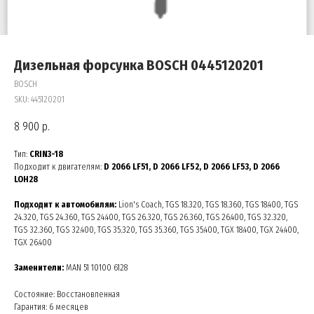
Дизельная форсунка BOSCH 0445120201
BOSCH
SKU:
445120201
8 900
р.
Тип:
CRIN3-18
Подходит к двигателям:
D 2066 LF51, D 2066 LF52, D 2066 LF53, D 2066
LOH28
Подходит к автомобилям:
Lion's Coach, TGS 18.320, TGS 18.360, TGS 18.400, TGS
24.320, TGS 24.360, TGS 24.400, TGS 26.320, TGS 26.360, TGS 26.400, TGS 32.320,
TGS 32.360, TGS 32.400, TGS 35.320, TGS 35.360, TGS 35.400, TGX 18.400, TGX 24.400,
TGX 26.400
Заменители:
MAN 51 10100 6128
Состояние: Восстановленная
Гарантия: 6 месяцев