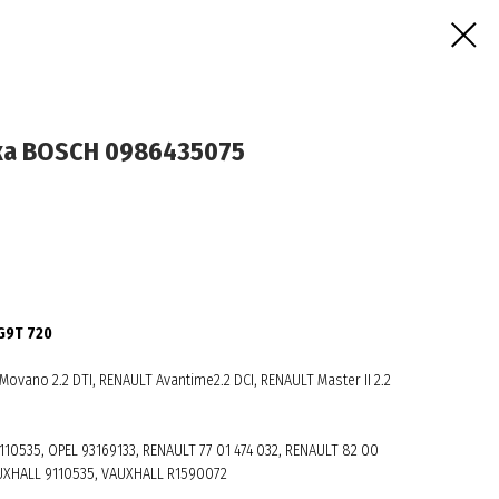
ка BOSCH 0986435075
 G9T 720
Movano 2.2 DTI, RENAULT Avantime2.2 DCI, RENAULT Master II 2.2
110535, OPEL 93169133, RENAULT 77 01 474 032, RENAULT 82 00
AUXHALL 9110535, VAUXHALL R1590072